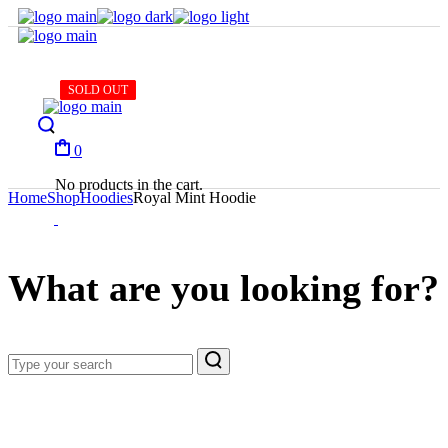
Skip
to
the
content
SOLD OUT
SOLD OUT
SOLD OUT
SOLD OUT
0
No products in the cart.
Home
Shop
Hoodies
Royal Mint Hoodie
What are you looking for?